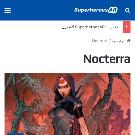
بحث عن
الق
اختيارات SuperheroesAR لافضل اصدارات كومكس جديدة في سنة 2025
الرئيسية
/
Nocterra
Nocterra