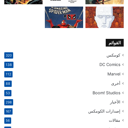
القوائم
كومكس
320
DC Comics
138
Marvel
112
أخرى
88
Boom! Studios
53
الأخبار
298
إصدارات الكومكس
167
مقالات
56