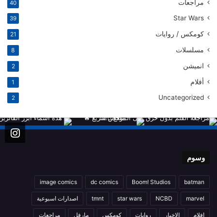
مراجعات
40
Star Wars
39
كومكس / روايات
21
مسلسلات
8
انميشن
2
أفلام
1
Uncategorized
2
وسوم
image comics
dc comics
Boom! Studios
batman
marvel
NCBD
star wars
tmnt
اصدارات اسبوعية
افلام
الاخبار
روايات
كومكس
مارفل
مراجعات