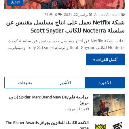
الأخبار
Ahmad Almutairi
نوفمبر 22, 2021
0
76
شبكة Netflix تعمل على انتاج مسلسل مقتبس عن
سلسلة Nocterra للكاتب Scott Snyder
أعلنت شبكة Netflix عن انتاج مسلسل جديد مقتبس عن سلسلة كومك
Nocterra للكاتب Scott Snyder والرسام Tony S. Daniel وسيتولى…
أكمل القراءة »
الأخيرة
الأشهر
تعليقات
مراجعة فلم Spider-Man: Brand New Day (بدون
حرق)
منذ أسبوع واحد
اللائحة الكاملة للفائزين بجوائز The Eisner Awards
2026