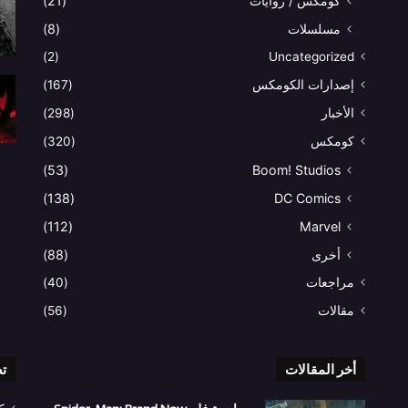
كومكس / روايات
(21)
مسلسلات
(8)
(2)
Uncategorized
إصدارات الكومكس
(167)
الأخبار
(298)
كومكس
(320)
(53)
Boom! Studios
(138)
DC Comics
(112)
Marvel
أخرى
(88)
مراجعات
(40)
مقالات
(56)
أخر المقالات
ت