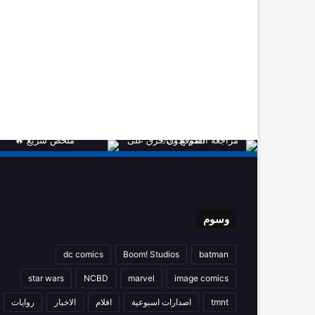
وسوم
dc comics
Boom! Studios
batman
star wars
NCBD
marvel
image comics
tmnt
اصدارات اسبوعية
افلام
الاخبار
روايات