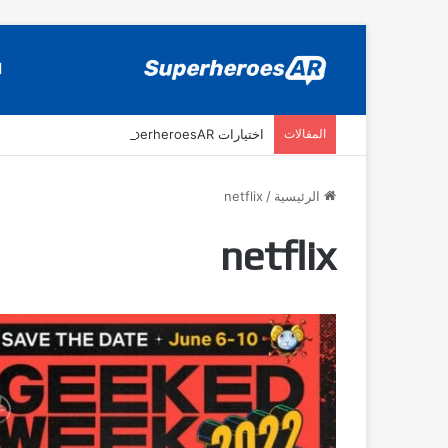
ا
المقالات
اختيارات SuperheroesAR لافضل اصدارات كومكس جديدة في سنة 2025
الرئيسية
/
netflix
netflix