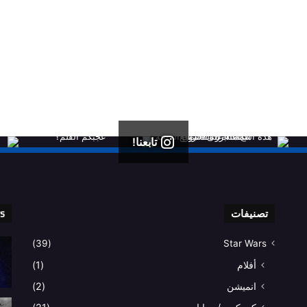
تابعنا!
تصنيفات
rs
(39)
Star Wars
أفلام
(1)
انميشن
(2)