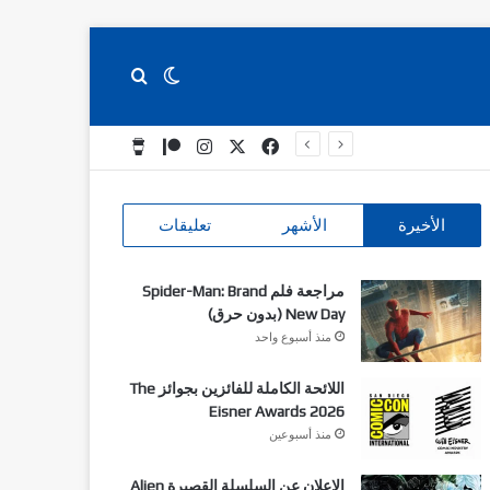
بحث عن
الوضع المظلم
‫X
فيسبوك
انستقرام
‫Patreon
Buy Me a Coffee
الأخيرة
الأشهر
تعليقات
مراجعة فلم Spider-Man: Brand
New Day (بدون حرق)
منذ أسبوع واحد
اللائحة الكاملة للفائزين بجوائز The
Eisner Awards 2026
منذ أسبوعين
الاعلان عن السلسلة القصيرة Alien