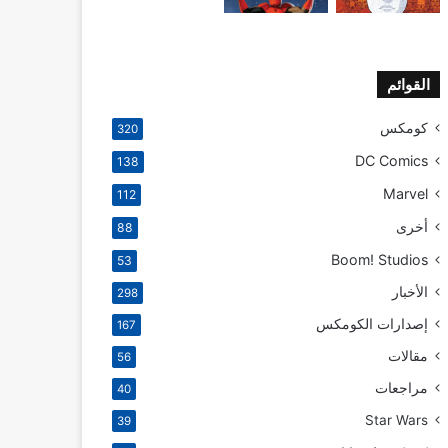
القوائم
كومكس
320
DC Comics
138
Marvel
112
أخرى
88
Boom! Studios
53
الأخبار
298
إصدارات الكومكس
167
مقالات
56
مراجعات
40
Star Wars
39