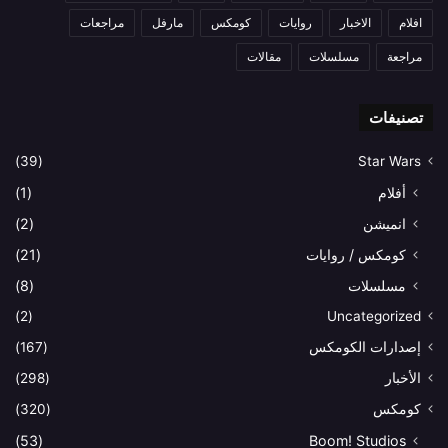
افلام
الاخبار
روايات
كومكس
مارفل
مراجعات
مراجعة
مسلسلات
مقالات
تصنيفات
(39)
Star Wars
أفلام
(1)
انميشن
(2)
كومكس / روايات
(21)
مسلسلات
(8)
(2)
Uncategorized
إصدارات الكومكس
(167)
الأخبار
(298)
كومكس
(320)
(53)
Boom! Studios