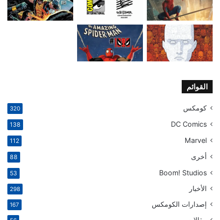
القوائم
كومكس
320
DC Comics
138
Marvel
112
أخرى
88
Boom! Studios
53
الأخبار
298
إصدارات الكومكس
167