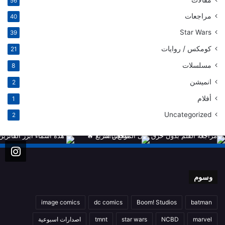
مقالات
56
مراجعات
40
Star Wars
39
كومكس / روايات
21
مسلسلات
8
انميشن
2
أفلام
1
Uncategorized
2
وسوم
image comics
dc comics
Boom! Studios
batman
marvel
NCBD
star wars
tmnt
اصدارات اسبوعية