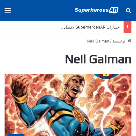
بحث عن
الق
اختيارات SuperheroesAR لافضل اصدارات كومكس جديدة في سنة 2025
الرئيسية
/
Neil Gaiman
Neil Gaiman