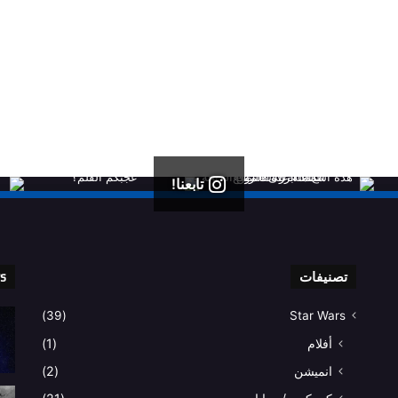
تابعنا!
تصنيفات
rs
(39)
Star Wars
أفلام
(1)
انميشن
(2)