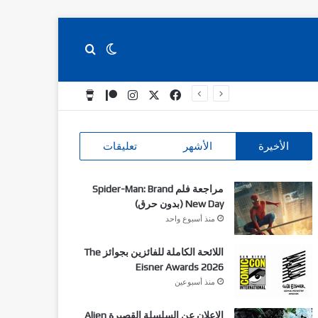
بحث عن
الوضع المظلم
‫X
فيسبوك
انستقرام
‫Patreon
Buy Me a Coffee
الأخيرة
الأشهر
تعليقات
مراجعة فلم Spider-Man: Brand
New Day (بدون حرق)
منذ أسبوع واحد
اللائحة الكاملة للفائزين بجوائز The
Eisner Awards 2026
منذ أسبوعين
الاعلان عن السلسلة القصيرة Alien