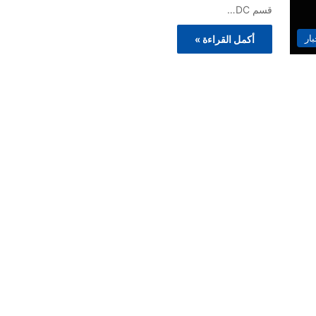
قسم DC…
بار
أكمل القراءة »