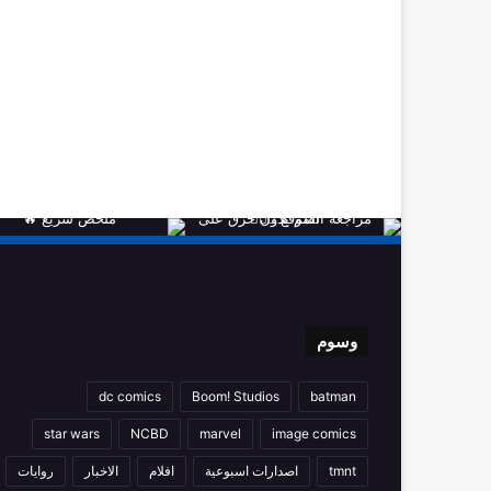
وسوم
dc comics
Boom! Studios
batman
star wars
NCBD
marvel
image comics
tmnt
اصدارات اسبوعية
افلام
الاخبار
روايات