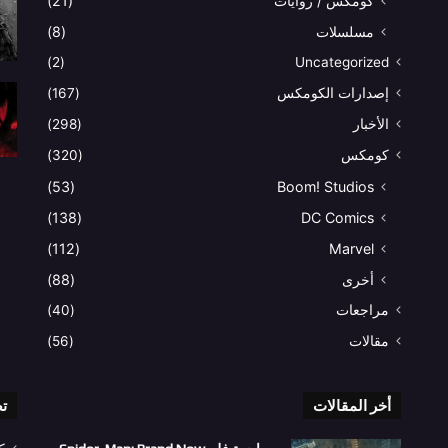
كومكس / روايات
(21)
مسلسلات
(8)
(2)
Uncategorized
إصدارات الكومكس
(167)
الأخبار
(298)
كومكس
(320)
(53)
Boom! Studios
(138)
DC Comics
(112)
Marvel
أخرى
(88)
مراجعات
(40)
مقالات
(56)
أخر المقالات
ت