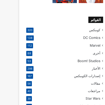
القوائم
كومكس
320
DC Comics
138
Marvel
112
أخرى
88
Boom! Studios
53
الأخبار
298
إصدارات الكومكس
167
مقالات
56
مراجعات
40
Star Wars
39