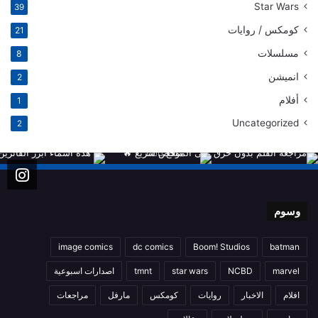
Star Wars
39
كومكس / روايات
21
مسلسلات
8
انميشن
2
أفلام
1
Uncategorized
2
وسوم
image comics
dc comics
Boom! Studios
batman
marvel
NCBD
star wars
tmnt
اصدارات اسبوعية
افلام
الاخبار
روايات
كومكس
مارفل
مراجعات