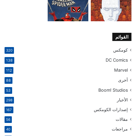
القوائم
كومكس
320
DC Comics
138
Marvel
112
أخرى
88
Boom! Studios
53
الأخبار
298
إصدارات الكومكس
167
مقالات
56
مراجعات
40