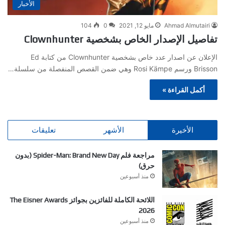
الأخبار
Ahmad Almutairi
مايو 12, 2021
0
104
تفاصيل الإصدار الخاص بشخصية Clownhunter
الإعلان عن اصدار عدد خاص بشخصية Clownhunter من كتابة Ed
Brisson ورسم Rosi Kämpe وهي ضمن القصص المنفصلة من سلسلة…
أكمل القراءة »
الأخيرة
الأشهر
تعليقات
مراجعة فلم Spider-Man: Brand New Day (بدون
حرق)
منذ أسبوعين
اللائحة الكاملة للفائزين بجوائز The Eisner Awards
2026
منذ أسبوعين