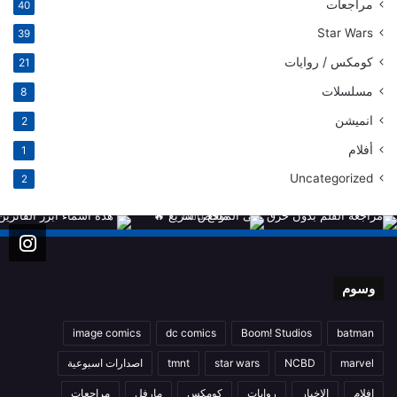
مراجعات
40
Star Wars
39
كومكس / روايات
21
مسلسلات
8
انميشن
2
أفلام
1
Uncategorized
2
وسوم
image comics
dc comics
Boom! Studios
batman
marvel
NCBD
star wars
tmnt
اصدارات اسبوعية
افلام
الاخبار
روايات
كومكس
مارفل
مراجعات