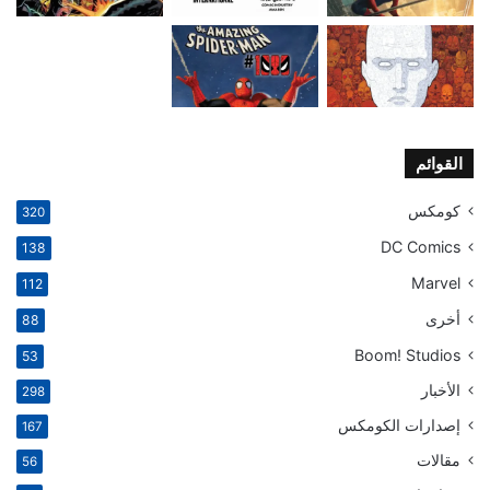
القوائم
كومكس
320
DC Comics
138
Marvel
112
أخرى
88
Boom! Studios
53
الأخبار
298
إصدارات الكومكس
167
مقالات
56