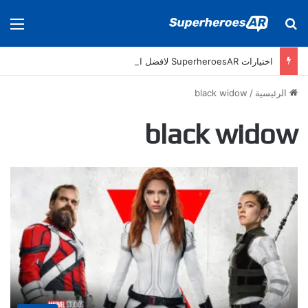
بحث عن
الق
اختيارات SuperheroesAR لافضل اصدارات كومكس جديدة في سنة 2025
الرئيسية
/
black widow
black widow