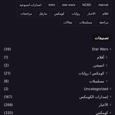
marvel
NCBD
star wars
tmnt
اصدارات اسبوعية
افلام
الاخبار
روايات
كومكس
مارفل
مراجعات
مراجعة
مسلسلات
مقالات
تصنيفات
(39)
Star Wars
أفلام
(1)
انميشن
(2)
كومكس / روايات
(21)
مسلسلات
(8)
(2)
Uncategorized
إصدارات الكومكس
(167)
الأخبار
(298)
كومكس
(320)