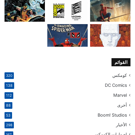
القوائم
كومكس
320
DC Comics
138
Marvel
112
أخرى
88
Boom! Studios
53
الأخبار
298
إصدارات الكومكس
167