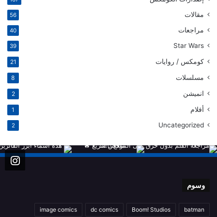
مقالات
56
مراجعات
40
Star Wars
39
كومكس / روايات
21
مسلسلات
8
انميشن
2
أفلام
1
Uncategorized
2
وسوم
image comics
dc comics
Boom! Studios
batman